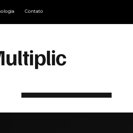
ologia
Contato
ultiplic