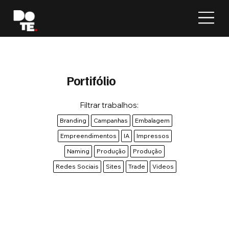
Portifólio
Filtrar trabalhos:
Branding
Campanhas
Embalagem
Empreendimentos
IA
Impressos
Naming
Produção
Produção
Redes Sociais
Sites
Trade
Videos