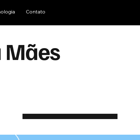
ologia
Contato
 Mães