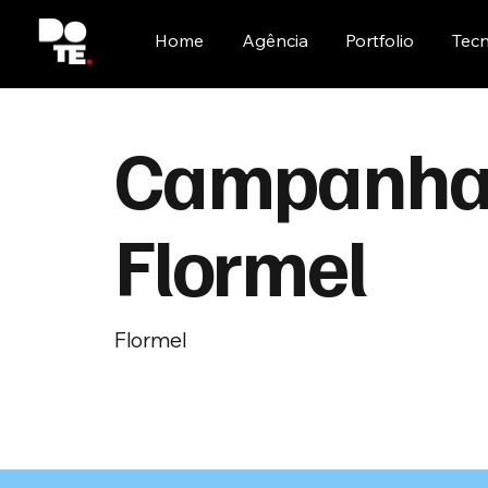
Home
Agência
Portfolio
Tecn
Campanha
Flormel
Flormel